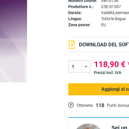
Numero Ordine:
SW10136
Produttore n.:
C5E-01307
Durata:
Validità perma
Lingua:
Tutte le lingue
Zona paese:
EU
DOWNLOAD DEL SOF
118,90 € 
Prezzi incl. IVA
Aggiungi al c
118
P
Ottenete
Punti bonu
Sei un