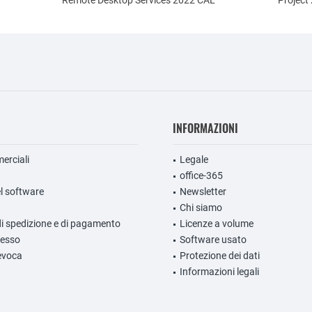
Remote Desktop Services 2022 CAL
Project
INFORMAZIONI
erciali
Legale
office-365
l software
Newsletter
Chi siamo
di spedizione e di pagamento
Licenze a volume
ecesso
Software usato
evoca
Protezione dei dati
Informazioni legali