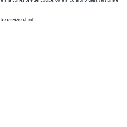
e alla correzione del codice, oltre al controllo della versione e
ro servizio clienti.