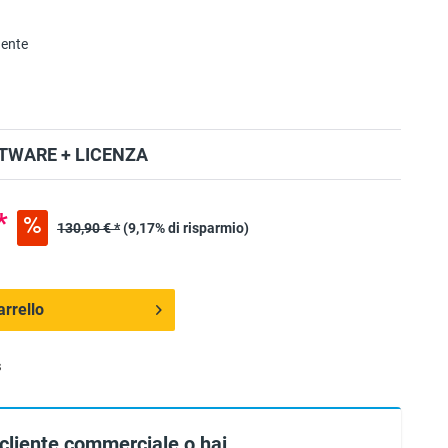
nente
TWARE + LICENZA
*
130,90 € *
(9,17% di risparmio)
arrello
s
 cliente commerciale o hai