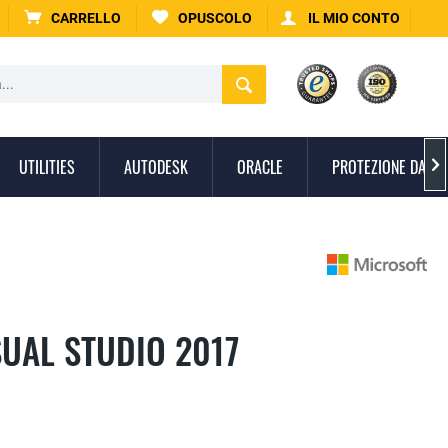
CARRELLO
OPUSCOLO
IL MIO CONTO
UTILITIES
AUTODESK
ORACLE
PROTEZIONE DAI V

UAL STUDIO 2017