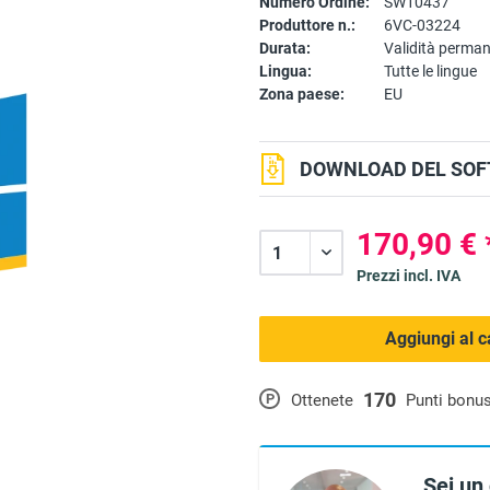
Numero Ordine:
SW10437
Produttore n.:
6VC-03224
Durata:
Validità perma
Lingua:
Tutte le lingue
Zona paese:
EU
DOWNLOAD DEL SOF
170,90 € 
Prezzi incl. IVA
Aggiungi al c
170
P
Ottenete
Punti bonu
Sei un