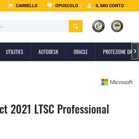
CARRELLO
OPUSCOLO
IL MIO CONTO
UTILITIES
AUTODESK
ORACLE
PROTEZIONE DAI V

ect 2021 LTSC Professional