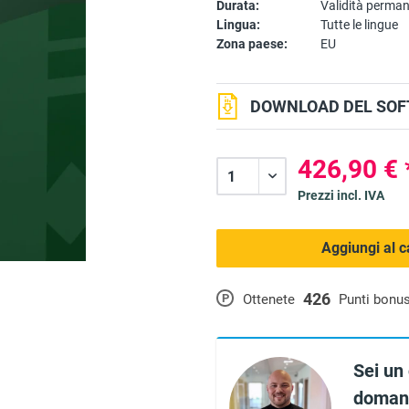
Durata:
Validità perma
Lingua:
Tutte le lingue
Zona paese:
EU
DOWNLOAD DEL SOF
426,90 € 
Prezzi incl. IVA
Aggiungi al c
426
P
Ottenete
Punti bonu
Sei un
domand