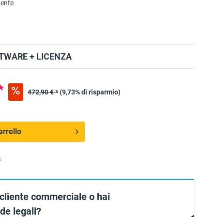
nente
TWARE + LICENZA
*
472,90 € *
(9,73% di risparmio)
arrello
s
 cliente commerciale o hai
e legali?