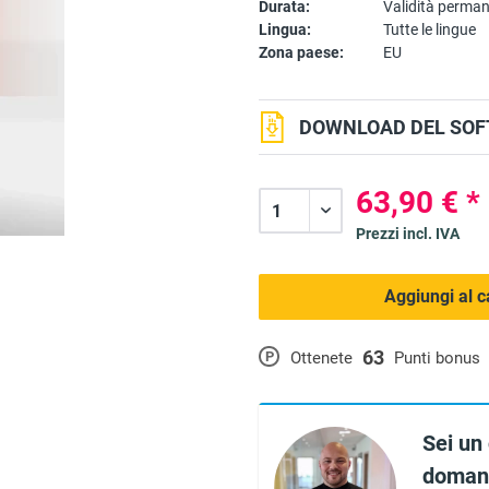
Durata:
Validità perma
Lingua:
Tutte le lingue
Zona paese:
EU
DOWNLOAD DEL SOF
63,90 € *
Prezzi incl. IVA
Aggiungi al c
63
P
Ottenete
Punti bonus
Sei un
domand