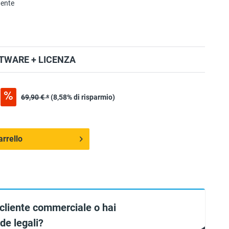
nente
TWARE + LICENZA
69,90 € *
(8,58% di risparmio)
arrello
 cliente commerciale o hai
e legali?