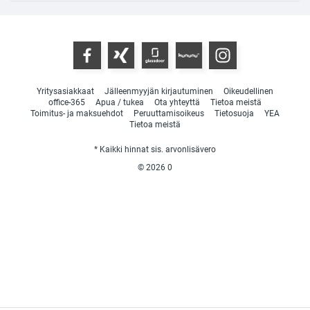
Yritysasiakkaat
Jälleenmyyjän kirjautuminen
Oikeudellinen
office-365
Apua / tukea
Ota yhteyttä
Tietoa meistä
Toimitus- ja maksuehdot
Peruuttamisoikeus
Tietosuoja
YEA
Tietoa meistä
* Kaikki hinnat sis. arvonlisävero
© 2026
0