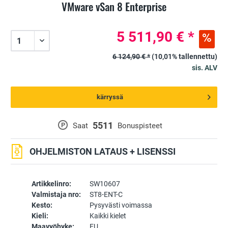
VMware vSan 8 Enterprise
5 511,90 € *
6 124,90 € *
(10,01% tallennettu)
sis. ALV
kärryssä
5511
P
Saat
Bonuspisteet
OHJELMISTON LATAUS + LISENSSI
Artikkelinro:
SW10607
Valmistaja nro:
ST8-ENT-C
Kesto:
Pysyvästi voimassa
Kieli:
Kaikki kielet
Maavyöhyke:
EU