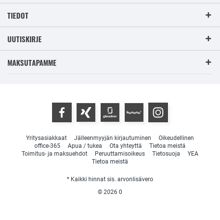
TIEDOT
UUTISKIRJE
MAKSUTAPAMME
Yritysasiakkaat
Jälleenmyyjän kirjautuminen
Oikeudellinen
office-365
Apua / tukea
Ota yhteyttä
Tietoa meistä
Toimitus- ja maksuehdot
Peruuttamisoikeus
Tietosuoja
YEA
Tietoa meistä
* Kaikki hinnat sis. arvonlisävero
© 2026
0