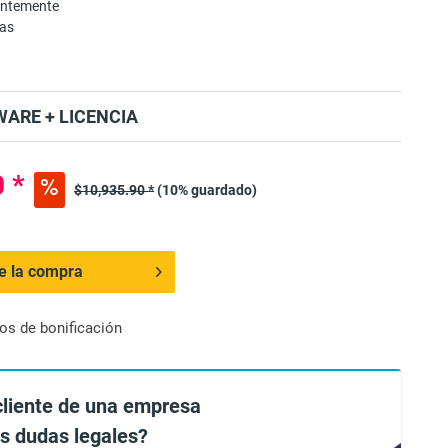
entemente
mas
ARE + LICENCIA
 *
$10,935.90 *
(10% guardado)
de la compra
os de bonificación
cliente de una empresa
es dudas legales?