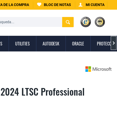
A DE LA COMPRA
BLOC DE NOTAS
MI CUENTA
OS
UTILITIES
AUTODESK
ORACLE
PROTECCIÓN

o 2024 LTSC Professional