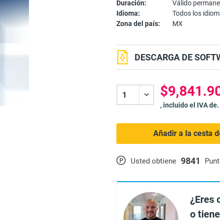
Duración:
Válido perman
Idioma:
Todos los idio
Zona del país:
MX
DESCARGA DE SOFTW
$9,841.90
, incluido el IVA de.
Añadir a la cesta 
9841
P
Usted obtiene
Punt
¿Eres 
o tien