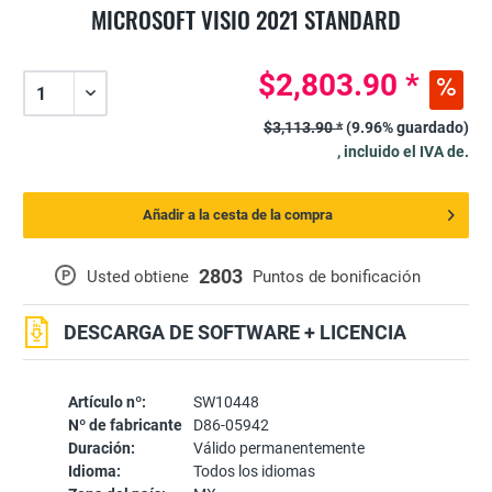
MICROSOFT VISIO 2021 STANDARD
$2,803.90 *
$3,113.90 *
(9.96% guardado)
, incluido el IVA de.
Añadir a la cesta de la compra
2803
P
Usted obtiene
Puntos de bonificación
DESCARGA DE SOFTWARE + LICENCIA
Artículo nº:
SW10448
Nº de fabricante
D86-05942
Duración:
Válido permanentemente
Idioma:
Todos los idiomas