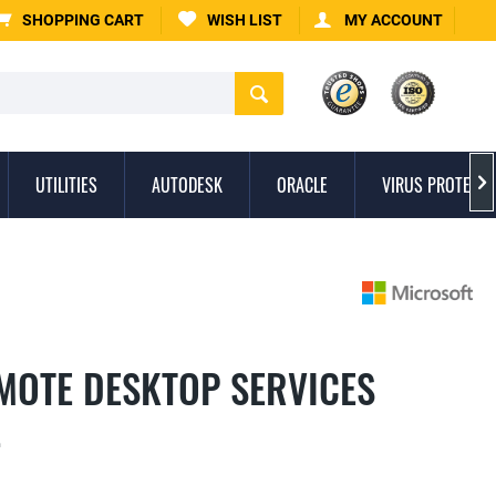
SHOPPING CART
WISH LIST
MY ACCOUNT
UTILITIES
AUTODESK
ORACLE
VIRUS PROTECTI

MOTE DESKTOP SERVICES
L