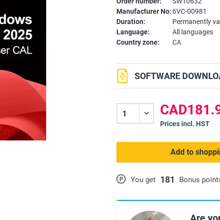
Order number:
SW10632
Manufacturer No:
6VC-00981
Duration:
Permanently va
Language:
All languages
Country zone:
CA
SOFTWARE DOWNLOA
CAD181.9
Prices incl. HST
Add to shoppi
181
P
You get
Bonus point
Are yo