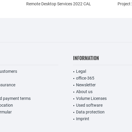
Remote Desktop Services 2022 CAL
Project
INFORMATION
customers
Legal
office-365
ssurance
Newsletter
About us
nd payment terms
Volume Licenses
vocation
Used software
rmular
Data protection
Imprint