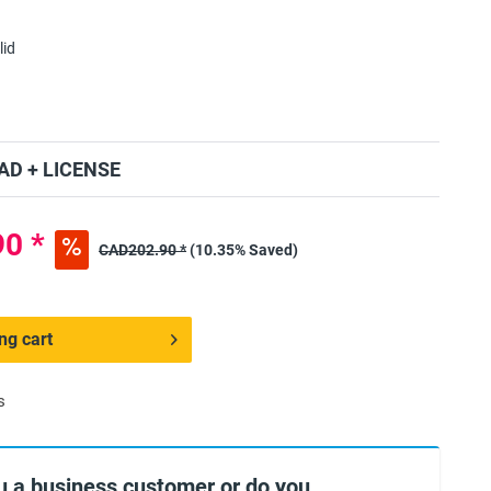
lid
D + LICENSE
0 *
CAD202.90 *
(10.35% Saved)
ng cart
s
u a business customer or do you