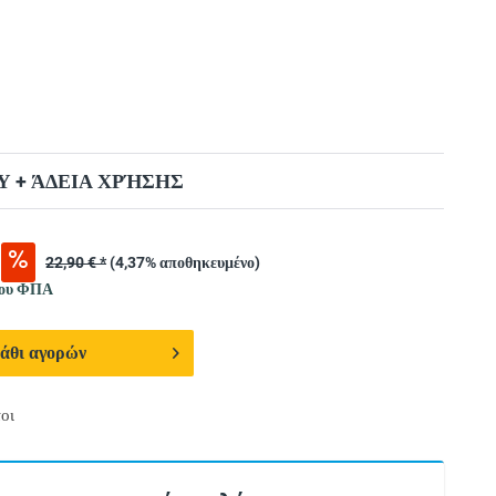
 + ΆΔΕΙΑ ΧΡΉΣΗΣ
22,90 € *
(4,37% αποθηκευμένο)
νου ΦΠΑ
άθι αγορών
οι