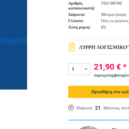
Αριθμός
FQC-08190
κατασκευαστή:
Διάρκεια:
Μόνιμα έγκυρη
Γλώσσα:
Όλες οι γλώσσες
Ζώνη χώρας:
EU
ΛΉΨΗ ΛΟΓΙΣΜΙΚΟΎ
21,90 € *
συμπεριλαμβανομέ
Προσθήκη στο καλ
21
P
Παίρνετε
Μπόνους πόντ