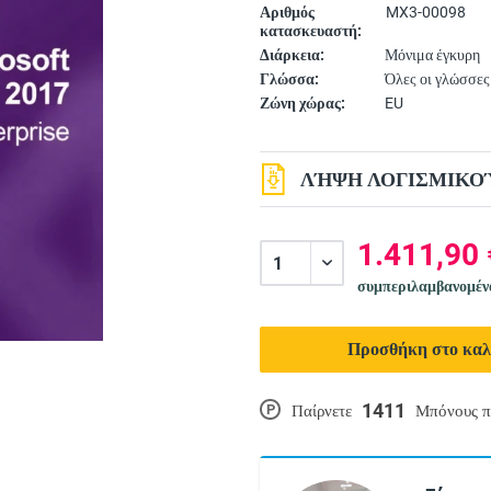
Αριθμός
MX3-00098
κατασκευαστή:
Διάρκεια:
Μόνιμα έγκυρη
Γλώσσα:
Όλες οι γλώσσες
Ζώνη χώρας:
EU
ΛΉΨΗ ΛΟΓΙΣΜΙΚΟΎ
1.411,90 
συμπεριλαμβανομέ
Προσθήκη στο καλ
1411
P
Παίρνετε
Μπόνους π