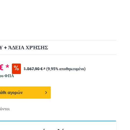
 + ΆΔΕΙΑ ΧΡΉΣΗΣ
€ *
1.567,90 € *
(9,95% αποθηκευμένο)
νου ΦΠΑ
άθι αγορών
όντοι