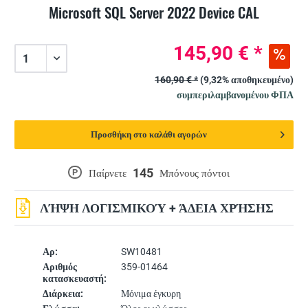
Microsoft SQL Server 2022 Device CAL
145,90 € *
160,90 € *
(9,32% αποθηκευμένο)
συμπεριλαμβανομένου ΦΠΑ
Προσθήκη στο καλάθι αγορών
145
P
Παίρνετε
Μπόνους πόντοι
ΛΉΨΗ ΛΟΓΙΣΜΙΚΟΎ + ΆΔΕΙΑ ΧΡΉΣΗΣ
Αρ:
SW10481
Αριθμός
359-01464
κατασκευαστή:
Διάρκεια:
Μόνιμα έγκυρη