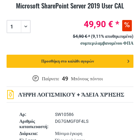
Microsoft SharePoint Server 2019 User CAL
49,90 € *
54,90 € *
(9,11% αποθηκευμένο)
συμπεριλαμβανομένου ΦΠΑ
Προσθήκη στο καλάθι αγορών
49
P
Παίρνετε
Μπόνους πόντοι
ΛΉΨΗ ΛΟΓΙΣΜΙΚΟΎ + ΆΔΕΙΑ ΧΡΉΣΗΣ
Αρ:
SW10586
Αριθμός
DG7GMGF0F4LS
κατασκευαστή:
Διάρκεια:
Μόνιμα έγκυρη