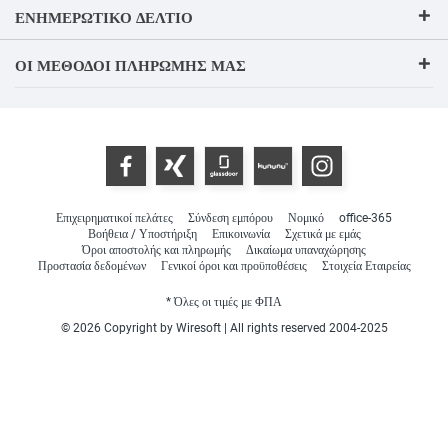
ΕΝΗΜΕΡΩΤΙΚΌ ΔΕΛΤΊΟ
ΟΙ ΜΈΘΟΔΟΙ ΠΛΗΡΩΜΉΣ ΜΑΣ
Επιχειρηματικοί πελάτες
Σύνδεση εμπόρου
Νομικό
office-365
Βοήθεια / Υποστήριξη
Επικοινωνία
Σχετικά με εμάς
Όροι αποστολής και πληρωμής
Δικαίωμα υπαναχώρησης
Προστασία δεδομένων
Γενικοί όροι και προϋποθέσεις
Στοιχεία Εταιρείας
* Όλες οι τιμές με ΦΠΑ
© 2026 Copyright by Wiresoft | All rights reserved 2004-2025