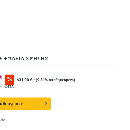
 + ΆΔΕΙΑ ΧΡΉΣΗΣ
*
631,90 € *
(9,81% αποθηκευμένο)
νου ΦΠΑ
άθι αγορών
ντοι