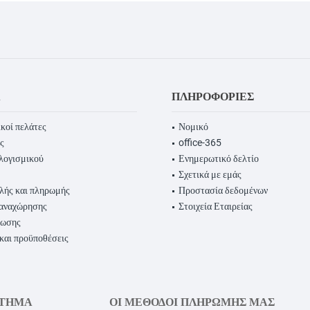
Α
ΠΛΗΡΟΦΟΡΊΕΣ
κοί πελάτες
Νομικό
ς
office-365
λογισμικού
Ενημερωτικό δελτίο
Σχετικά με εμάς
λής και πληρωμής
Προστασία δεδομένων
παναχώρησης
Στοιχεία Εταιρείας
ρωσης
 και προϋποθέσεις
ΣΤΗΜΑ
ΟΙ ΜΈΘΟΔΟΙ ΠΛΗΡΩΜΉΣ ΜΑΣ