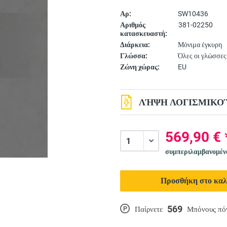
Αρ:
SW10436
Αριθμός
381-02250
κατασκευαστή:
Διάρκεια:
Μόνιμα έγκυρη
Γλώσσα:
Όλες οι γλώσσες
Ζώνη χώρας:
EU
ΛΉΨΗ ΛΟΓΙΣΜΙΚΟΎ
569,90 € 
συμπεριλαμβανομέ
Προσθήκη στο καλ
569
P
Παίρνετε
Μπόνους πό