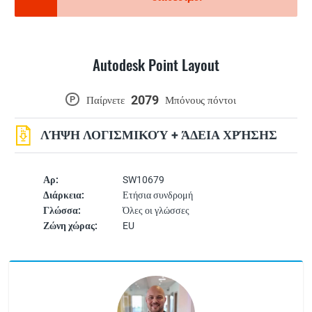
Autodesk Point Layout
2079
P
Παίρνετε
Μπόνους πόντοι
ΛΉΨΗ ΛΟΓΙΣΜΙΚΟΎ + ΆΔΕΙΑ ΧΡΉΣΗΣ
Αρ:
SW10679
Διάρκεια:
Ετήσια συνδρομή
Γλώσσα:
Όλες οι γλώσσες
Ζώνη χώρας:
EU