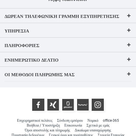
ΔΩΡΕΆΝ ΤΗΛΕΦΩΝΙΚΉ ΓΡΑΜΜΉ ΕΞΥΠΗΡΈΤΗΣΗΣ
ΥΠΗΡΕΣΊΑ
ΠΛΗΡΟΦΟΡΊΕΣ
ΕΝΗΜΕΡΩΤΙΚΌ ΔΕΛΤΊΟ
ΟΙ ΜΈΘΟΔΟΙ ΠΛΗΡΩΜΉΣ ΜΑΣ
Επιχειρηματικοί πελάτες
Σύνδεση εμπόρου
Νομικό
office-365
Βοήθεια / Υποστήριξη
Επικοινωνία
Σχετικά με εμάς
Όροι αποστολής και πληρωμής
Δικαίωμα υπαναχώρησης
Προστασία δεδομένων
Γενικοί όροι και προϋποθέσεις
Στοιχεία Εταιρείας