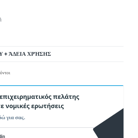
ή
 + ΆΔΕΙΑ ΧΡΉΣΗΣ
όντοι
 επιχειρηματικός πελάτης
τε νομικές ερωτήσεις
δώ για σας.
din