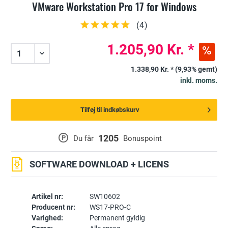
VMware Workstation Pro 17 for Windows
(
4
)
1.205,90 Kr. *
1.338,90 Kr. *
(9,93% gemt)
inkl. moms.
Tilføj til indkøbskurv
1205
P
Du får
Bonuspoint
SOFTWARE DOWNLOAD + LICENS
Artikel nr:
SW10602
Producent nr:
WS17-PRO-C
Varighed:
Permanent gyldig