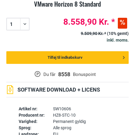
VMware Horizon 8 Standard
8.558,90 Kr. *
9.509,90 Kr. *
(10% gemt)
inkl. moms.
Tilføj til indkøbskurv
8558
P
Du får
Bonuspoint
SOFTWARE DOWNLOAD + LICENS
Artikel nr:
SW10606
Producent nr:
HZ8-STC-10
Varighed:
Permanent gyldig
Sprog:
Alle sprog
Landzone:
EU