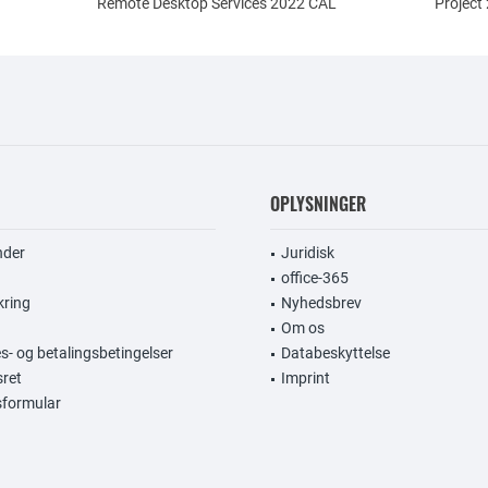
Remote Desktop Services 2022 CAL
Project
OPLYSNINGER
nder
Juridisk
office-365
kring
Nyhedsbrev
Om os
s- og betalingsbetingelser
Databeskyttelse
sret
Imprint
gsformular