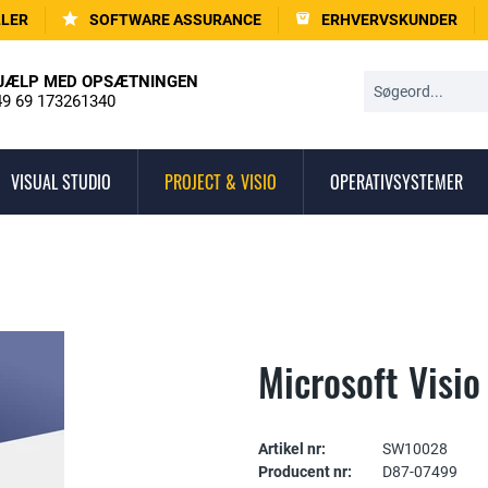
LLER
SOFTWARE ASSURANCE
ERHVERVSKUNDER
JÆLP MED OPSÆTNINGEN
9 69 173261340
VISUAL STUDIO
PROJECT & VISIO
OPERATIVSYSTEMER
Microsoft Visio
Artikel nr:
SW10028
Producent nr:
D87-07499