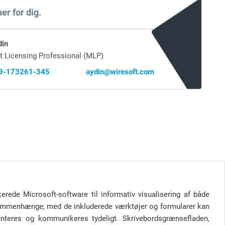
er for dig.
din
t Licensing Professional (MLP)
69-173261-345
aydin@wiresoft.com
erede Microsoft-software til informativ visualisering af både
ammenhænge; med de inkluderede værktøjer og formularer kan
nteres og kommunikeres tydeligt. Skrivebordsgrænsefladen,