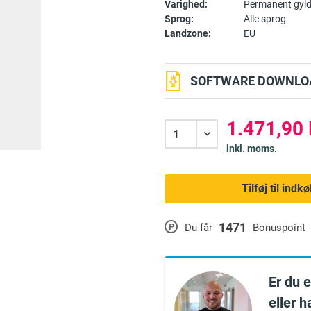
Varighed:
Permanent gyld
Sprog:
Alle sprog
Landzone:
EU
SOFTWARE DOWNLOA
1.471,90 
inkl. moms.
Tilføj til ind
1471
P
Du får
Bonuspoint
Er du 
eller 