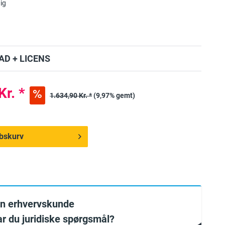
ig
D + LICENS
Kr. *
1.634,90 Kr. *
(9,97% gemt)
købskurv
en erhvervskunde
har du juridiske spørgsmål?