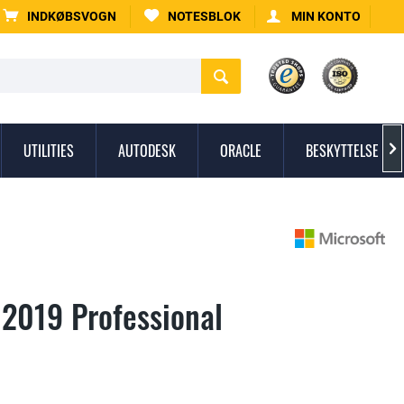
INDKØBSVOGN
NOTESBLOK
MIN KONTO
UTILITIES
AUTODESK
ORACLE
BESKYTTELSE MO

 2019 Professional