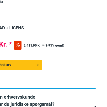
ig
D + LICENS
Kr. *
2.411,90 Kr. *
(9,95% gemt)
købskurv
en erhvervskunde
har du juridiske spørgsmål?