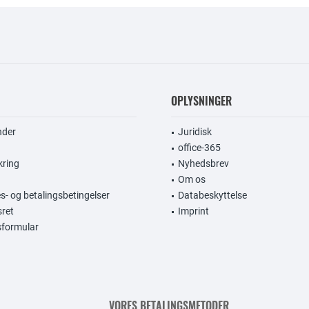
OPLYSNINGER
nder
Juridisk
office-365
kring
Nyhedsbrev
Om os
s- og betalingsbetingelser
Databeskyttelse
sret
Imprint
gsformular
VORES BETALINGSMETODER