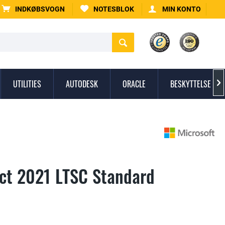
INDKØBSVOGN
NOTESBLOK
MIN KONTO
UTILITIES
AUTODESK
ORACLE
BESKYTTELSE MO

ect 2021 LTSC Standard