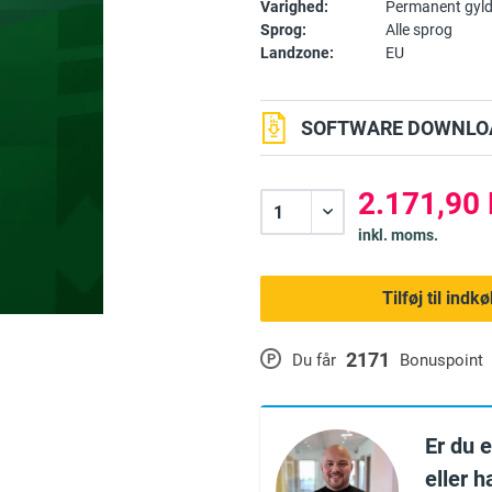
Varighed:
Permanent gyld
Sprog:
Alle sprog
Landzone:
EU
SOFTWARE DOWNLOA
2.171,90 
inkl. moms.
Tilføj til ind
2171
P
Du får
Bonuspoint
Er du 
eller 