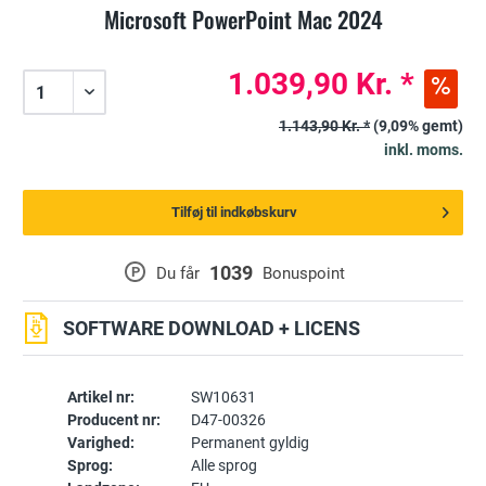
Microsoft PowerPoint Mac 2024
1.039,90 Kr. *
1.143,90 Kr. *
(9,09% gemt)
inkl. moms.
Tilføj til indkøbskurv
1039
P
Du får
Bonuspoint
SOFTWARE DOWNLOAD + LICENS
Artikel nr:
SW10631
Producent nr:
D47-00326
Varighed:
Permanent gyldig
Sprog:
Alle sprog