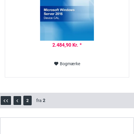
2.484,90 Kr. *
Bogmærke
fra
2
2