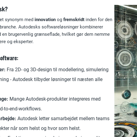
esk?
æret synonym med
innovation
og
fremskridt
inden for den
gebranche. Autodesks softwareløsninger kombinerer
d en brugervenlig grænseflade, hvilket gør dem nemme
ere og eksperter.
oftware:
er:
Fra 2D- og 3D-design til modellering, simulering
ng - Autodesk tilbyder løsninger til næsten alle
nge:
Mange Autodesk-produkter integreres med
nd-to-end-workflows.
rbejde:
Autodesk letter samarbejdet mellem teams
jekter når som helst og hvor som helst.