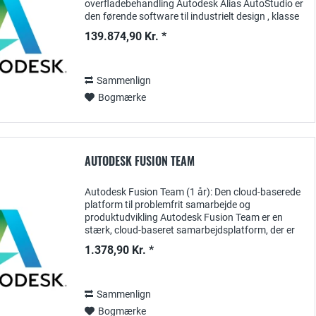
overfladebehandling Autodesk Alias AutoStudio er
den førende software til industrielt design , klasse
A-overfladebehandling og konceptudvikling i...
139.874,90 Kr. *
Sammenlign
Bogmærke
AUTODESK FUSION TEAM
Autodesk Fusion Team (1 år): Den cloud-baserede
platform til problemfrit samarbejde og
produktudvikling Autodesk Fusion Team er en
stærk, cloud-baseret samarbejdsplatform, der er
specielt designet til at forbinde teams over hele
1.378,90 Kr. *
verden...
Sammenlign
Bogmærke