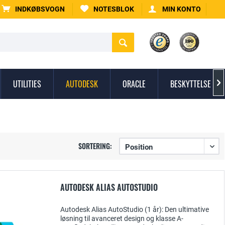
INDKØBSVOGN
NOTESBLOK
MIN KONTO
UTILITIES
AUTODESK
ORACLE
BESKYTTELSE MO

SORTERING:
AUTODESK ALIAS AUTOSTUDIO
Autodesk Alias AutoStudio (1 år): Den ultimative
løsning til avanceret design og klasse A-