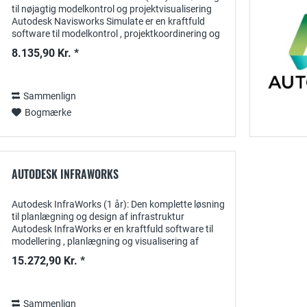
til nøjagtig modelkontrol og projektvisualisering
Autodesk Navisworks Simulate er en kraftfuld
software til modelkontrol , projektkoordinering og
4D-simulering . Med et 1-årigt abonnement...
8.135,90 Kr. *
Sammenlign
Bogmærke
AUTODESK INFRAWORKS
Autodesk InfraWorks (1 år): Den komplette løsning
til planlægning og design af infrastruktur
Autodesk InfraWorks er en kraftfuld software til
modellering , planlægning og visualisering af
infrastruktur, der er designet specielt til...
15.272,90 Kr. *
Sammenlign