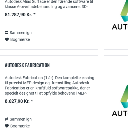
Autodesk Alias Surface er den førende software til
klasse A-overfladebehandling og avanceret 3D-
modellering , specielt udviklet til bil-,...
81.287,90 Kr. *
Sammenlign
Bogmærke
AUTODESK FABRICATION
Autodesk Fabrication (1 år): Den komplette løsning
til præcist MEP-design og -fremstilling Autodesk
Fabrication er en kraftfuld softwarepakke, der er
specielt designet til at opfylde behovene i MEP-
branchen (mekanisk, elektrisk og VVS)....
8.627,90 Kr. *
Sammenlign
Bogmærke