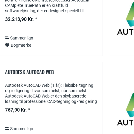
kontrol til dine CNC-fræseprocesser Autodesk
CAMplete TruePath er en kraftfuld
softwareløsning, der er designet specielt til
optimering og simulering af CNC-fræseprocesser .
32.213,90 Kr. *
Med et 1-årigt...
Sammenlign
Bogmærke
AUTODESK AUTOCAD WEB
Autodesk AutoCAD Web (1 år): Fleksibel tegning
og redigering - hvor som helst, når som helst
Autodesk AutoCAD Web er den skybaserede
løsning til professionel CAD-tegning og -redigering
- ideel til ingeniører, arkitekter og designere, der...
767,90 Kr. *
Sammenlign