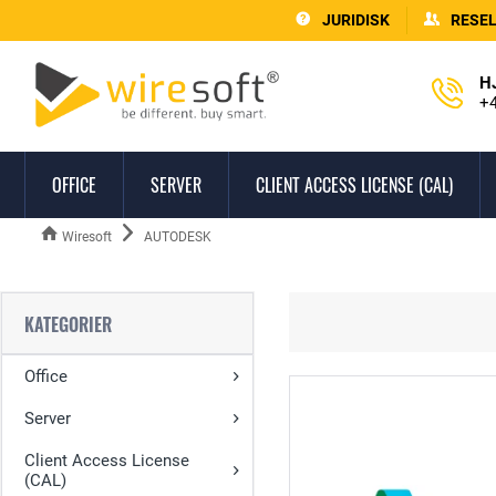
JURIDISK
RESE
H
+4
OFFICE
SERVER
CLIENT ACCESS LICENSE (CAL)
Wiresoft
AUTODESK
KATEGORIER
Office
Server
Client Access License
(CAL)