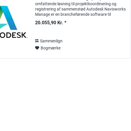
omfattende løsning til projektkoordinering og
registrering af sammenstød Autodesk Navisworks
Manage er en brancheførende software til
projektgennemgang , kollisionsregistrering og 4D-
20.055,90 Kr. *
simulering ....
Sammenlign
Bogmærke