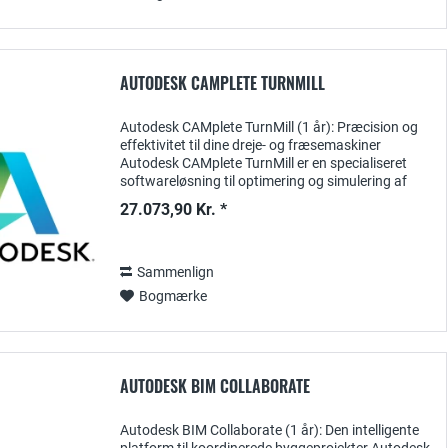
AUTODESK CAMPLETE TURNMILL
Autodesk CAMplete TurnMill (1 år): Præcision og
effektivitet til dine dreje- og fræsemaskiner
Autodesk CAMplete TurnMill er en specialiseret
softwareløsning til optimering og simulering af
dreje- og fræseprocesser . Et 1-årigt
27.073,90 Kr. *
abonnement...
Sammenlign
Bogmærke
AUTODESK BIM COLLABORATE
Autodesk BIM Collaborate (1 år): Den intelligente