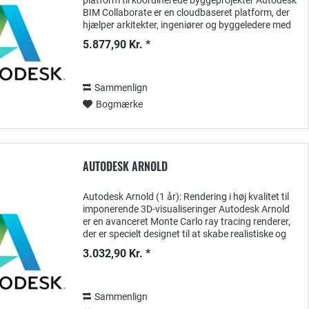
platform til koordinerede byggeprojekter Autodesk
BIM Collaborate er en cloudbaseret platform, der
hjælper arkitekter, ingeniører og byggeledere med
effektivt at planlægge, koordinere og...
5.877,90 Kr. *
Sammenlign
Bogmærke
AUTODESK ARNOLD
Autodesk Arnold (1 år): Rendering i høj kvalitet til
imponerende 3D-visualiseringer Autodesk Arnold
er en avanceret Monte Carlo ray tracing renderer,
der er specielt designet til at skabe realistiske og
fantastiske 3D-visualiseringer ....
3.032,90 Kr. *
Sammenlign