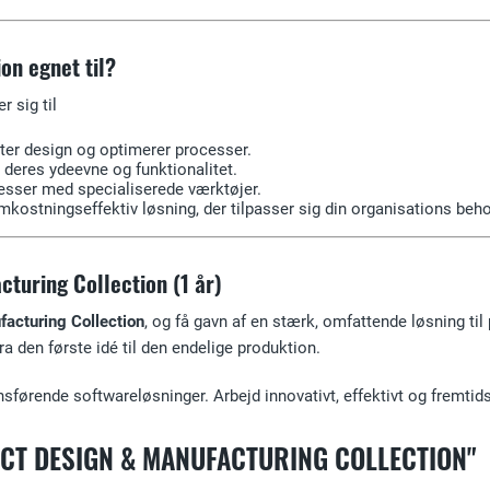
on egnet til?
 sig til
ter design og optimerer processer.
 deres ydeevne og funktionalitet.
esser med specialiserede værktøjer.
omkostningseffektiv løsning, der tilpasser sig din organisations beho
turing Collection (1 år)
acturing Collection
, og få gavn af en stærk, omfattende løsning ti
ra den første idé til den endelige produktion.
førende softwareløsninger. Arbejd innovativt, effektivt og fremti
UCT DESIGN & MANUFACTURING COLLECTION"