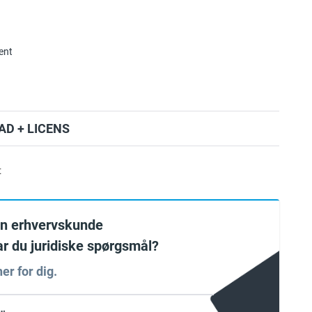
ent
D + LICENS
t
en erhvervskunde
har du juridiske spørgsmål?
er for dig.