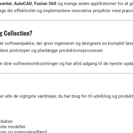
ventor
,
AutoCAD
,
Fusion 360
og mange andre applikationer for at gi
ge din effektivitet og implementere innovative projekter med præci
g Collection?
et softwarepakke, der giver ingeniører og designere en komplet løs
ulere prototyper og planlægge produktionsprocesser.
llere dine softwareomkostninger og har altid adgang til de nyeste opd
r alle de vigtigste værktøjer, du har brug for til udvikling og produk
dukter.
nte modeller.
elser og materialeadfærd.