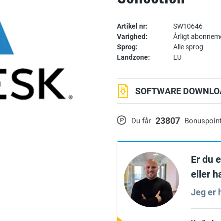
Artikel nr:
SW10646
Varighed:
Årligt abonnem
Sprog:
Alle sprog
Landzone:
EU
SOFTWARE DOWNLOA
23807
P
Du får
Bonuspoin
Er du 
eller 
Jeg er h