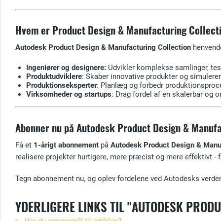
Hvem er Product Design & Manufacturing Collecti
Autodesk Product Design & Manufacturing Collection
henvender
Ingeniører og designere:
Udvikler komplekse samlinger, tes
Produktudviklere
: Skaber innovative produkter og simulerer
Produktionseksperter
: Planlæg og forbedr produktionsproc
Virksomheder og startups
: Drag fordel af en skalerbar og 
Abonner nu på Autodesk Product Design & Manufac
Få et
1-årigt abonnement
på
Autodesk Product Design & Manuf
realisere projekter hurtigere, mere præcist og mere effektivt - f
Tegn abonnement nu, og oplev fordelene ved Autodesks verdens
YDERLIGERE LINKS TIL "AUTODESK PROD
Har du spørgsmål til artiklen?