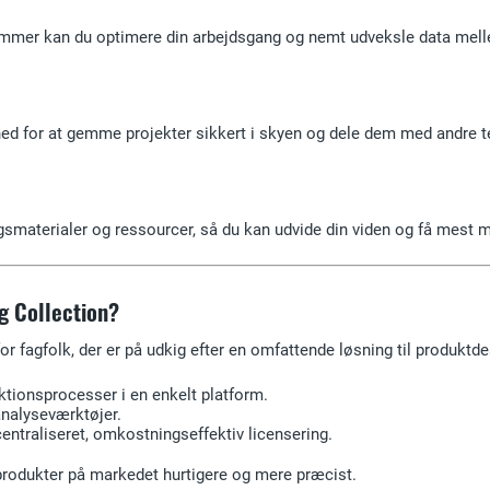
ammer kan du optimere din arbejdsgang og nemt udveksle data mell
hed for at gemme projekter sikkert i skyen og dele dem med andre 
smaterialer og ressourcer, så du kan udvide din viden og få mest m
g Collection?
for fagfolk, der er på udkig efter en omfattende løsning til produktde
ktionsprocesser i en enkelt platform.
analyseværktøjer.
ntraliseret, omkostningseffektiv licensering.
e produkter på markedet hurtigere og mere præcist.