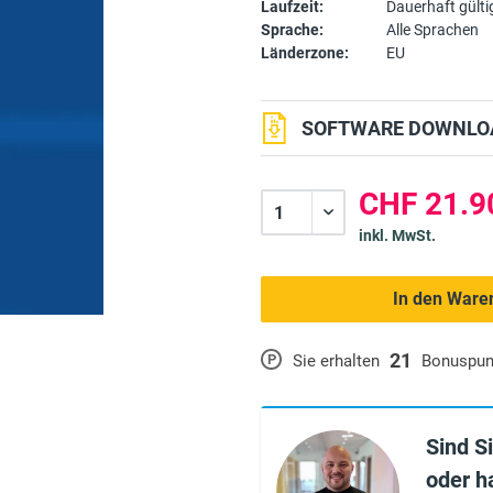
Laufzeit:
Dauerhaft gülti
Sprache:
Alle Sprachen
Länderzone:
EU
SOFTWARE DOWNLOA
CHF 21.9
inkl. MwSt.
In den Ware
21
P
Sie erhalten
Bonuspun
Sind S
oder h