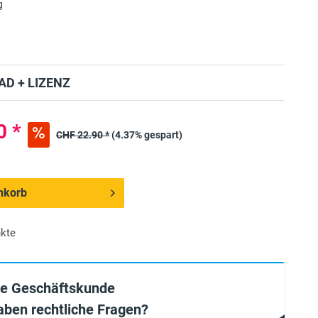
g
D + LIZENZ
0 *
CHF 22.90 *
(4.37% gespart)
nkorb
kte
ie Geschäftskunde
aben rechtliche Fragen?