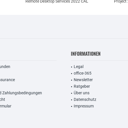
Remote Desktop Services 2022 CAL
Project
INFORMATIONEN
unden
Legal
office-365
ssurance
Newsletter
Ratgeber
d Zahlungsbedingungen
Über uns
cht
Datenschutz
rmular
Impressum