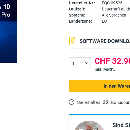
Hersteller-Nr.:
FQC-09525
Laufzeit:
Dauerhaft gülti
Sprache:
Alle Sprachen
Länderzone:
EU
SOFTWARE DOWNLOA
CHF 32.9
inkl. MwSt.
In den Ware
32
P
Sie erhalten
Bonuspun
Sind S