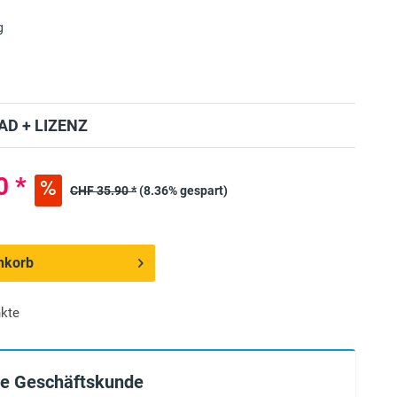
g
D + LIZENZ
0 *
CHF 35.90 *
(8.36% gespart)
nkorb
kte
ie Geschäftskunde