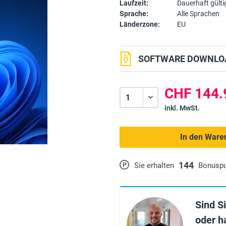
Laufzeit:
Dauerhaft gülti
Sprache:
Alle Sprachen
Länderzone:
EU
SOFTWARE DOWNLOA
CHF 144.
inkl. MwSt.
In den Ware
144
P
Sie erhalten
Bonusp
Sind S
oder h