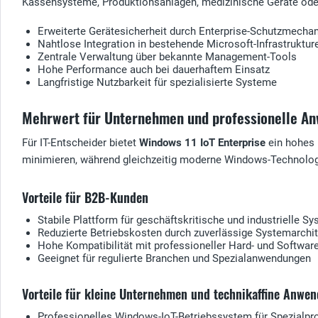
Kassensysteme, Produktionsanlagen, medizinische Geräte oder
Erweiterte Gerätesicherheit durch Enterprise-Schutzmech
Nahtlose Integration in bestehende Microsoft-Infrastruktur
Zentrale Verwaltung über bekannte Management-Tools
Hohe Performance auch bei dauerhaftem Einsatz
Langfristige Nutzbarkeit für spezialisierte Systeme
Mehrwert für Unternehmen und professionelle A
Für IT-Entscheider bietet
Windows 11 IoT Enterprise
ein hohes 
minimieren, während gleichzeitig moderne Windows-Technolog
Vorteile für B2B-Kunden
Stabile Plattform für geschäftskritische und industrielle S
Reduzierte Betriebskosten durch zuverlässige Systemarchit
Hohe Kompatibilität mit professioneller Hard- und Softwar
Geeignet für regulierte Branchen und Spezialanwendungen
Vorteile für kleine Unternehmen und technikaffine Anwen
Professionelles Windows-IoT-Betriebssystem für Spezialpr