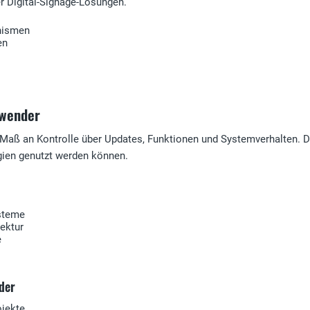
 Digital-Signage-Lösungen.
anismen
en
nwender
Maß an Kontrolle über Updates, Funktionen und Systemverhalten. 
ien genutzt werden können.
ysteme
ektur
e
der
ojekte