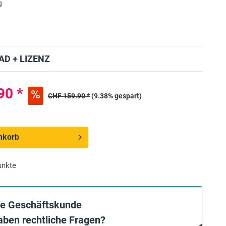
g
D + LIZENZ
90 *
CHF 159.90 *
(9.38% gespart)
nkorb
unkte
ie Geschäftskunde
aben rechtliche Fragen?