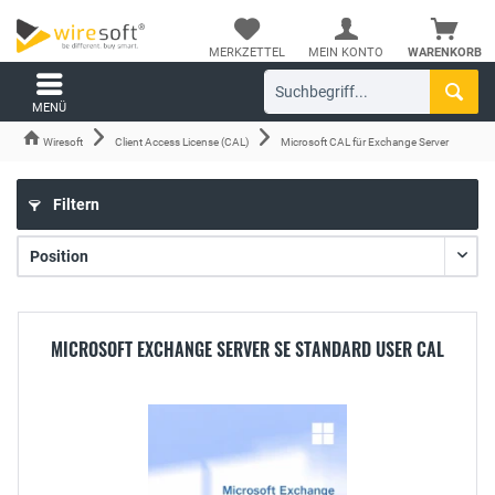
MERKZETTEL
MEIN KONTO
WARENKORB
MENÜ
Wiresoft
Client Access License (CAL)
Microsoft CAL für Exchange Server
Filtern
MICROSOFT EXCHANGE SERVER SE STANDARD USER CAL