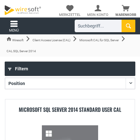
MERKZETTEL
MEIN KONTO
WARENKORB
MENÜ
Wiresoft
Client Access License (CAL)
Microsoft CAL für SQL Server
CAL SQL Server 2014
Filtern
MICROSOFT SQL SERVER 2014 STANDARD USER CAL