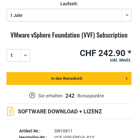
Laufzeit:
VMware vSphere Foundation (VVF) Subscription
CHF 242.90 *
inkl. MwSt.
In den Warenkorb
242
P
Sie erhalten
Bonuspunkte
SOFTWARE DOWNLOAD + LIZENZ
Artikel-Nr.:
SW10811
Hersteller-Nr.:
VCF-VSP-FND-8_P1Y