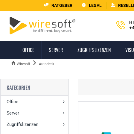
RATGEBER
LEGAL
RESELL
HI
+4
OFFICE
SERVER
ZUGRIFFSLIZENZEN
VISU
Wiresoft
Autodesk
KATEGORIEN
Office
Server
Zugriffslizenzen