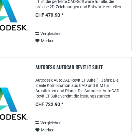
LT ist die perfekte CAD-Software für alle, die
präzise 2D-Zeichnungen und Entwürfe erstellen
möchten – ohne unnötige Funktionen, die den...
CHF 479.90 *
Vergleichen
Merken
AUTODESK AUTOCAD REVIT LT SUITE
Autodesk AutoCAD Revit LT Suite (1 Jahr): Die
ideale Kombination aus CAD und BIM für
Architekten und Planer Die Autodesk AutoCAD
Revit LT Suite vereint die leistungsstarken
Funktionen von AutoCAD LT für präzise 2D-
CHF 722.90 *
Zeichnungen und Revit...
Vergleichen
Merken