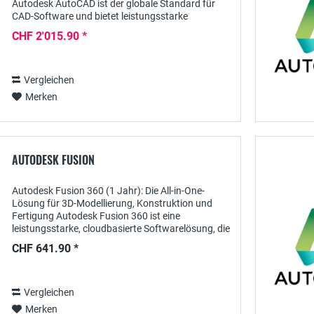
Autodesk AutoCAD ist der globale Standard für
CAD-Software und bietet leistungsstarke
Werkzeuge, um anspruchsvolle Designs und
CHF 2'015.90 *
Planungen...
Vergleichen
Merken
AUTODESK FUSION
Autodesk Fusion 360 (1 Jahr): Die All-in-One-
Lösung für 3D-Modellierung, Konstruktion und
Fertigung Autodesk Fusion 360 ist eine
leistungsstarke, cloudbasierte Softwarelösung, die
3D-Modellierung, Konstruktionsplanung,
CHF 641.90 *
Simulation und...
Vergleichen
Merken