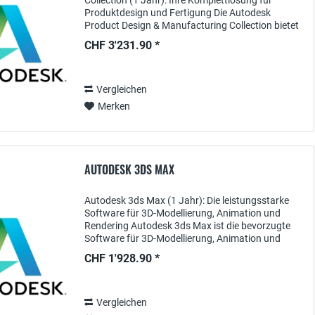
Collection (1 Jahr): Ihre Komplettlösung für
Produktdesign und Fertigung Die Autodesk
Product Design & Manufacturing Collection bietet
eine umfassende Suite leistungsstarker
CHF 3'231.90 *
Softwarelösungen, die...
Vergleichen
Merken
AUTODESK 3DS MAX
Autodesk 3ds Max (1 Jahr): Die leistungsstarke
Software für 3D-Modellierung, Animation und
Rendering Autodesk 3ds Max ist die bevorzugte
Software für 3D-Modellierung, Animation und
Rendering und richtet sich an Designer, Künstler
CHF 1'928.90 *
und...
Vergleichen