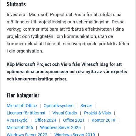
Slutsats
Investera i Microsoft Project och Visio för att utöka dina
möjligheter till projektledning och schemaläggning. Dessa
verktyg kommer inte bara att förbättra effektiviteten i dina
projekt och tydligheten i din kommunikation, utan de
kommer också att bidra till den övergripande produktiviteten
i din organisation.
Köp Microsoft Project och Visio från Wiresoft idag för att
optimera dina arbetsprocesser och dra nytta av vår expertis
och konkurrenskraftiga priser.
Fler kategorier
Microsoft Office
|
Operativsystem
|
Server
|
Licenser för åtkomst
|
Visual Studio
|
Projekt & Visio
|
Virusskydd
|
Office 2024
|
Office 2021
|
Kontor 2019
|
Microsoft 365
|
Windows Server 2025
|
Windows Server 2022
|
Windows Server 2019
|