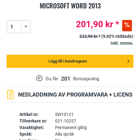
MICROSOFT WORD 2013
201,90 kr *
222,90 kr *
(9,42% räddade)
inkl. moms.
Lägg till i kundvagnen
201
P
Du får
Bonuspoäng
NEDLADDNING AV PROGRAMVARA + LICENS
Artikel nr:
SW10121
Tillverkare nr:
021-10257
Varaktighet:
Permanent giltig
Språk:
Alla språk