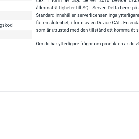
t.ex. i form av SQL Server 2016 Device CALs,
åtkomsträttigheter till SQL Server. Detta beror på
Standard innehåller serverlicensen inga ytterligar
för en slutenhet, i form av en Device CAL. En enda
ingskod
som är utrustad med den tillstånd att komma åt s
Om du har ytterligare frågor om produkten är du 