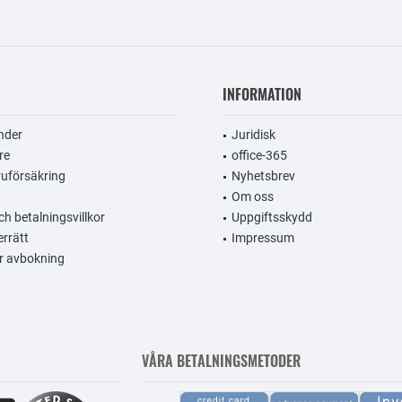
INFORMATION
nder
Juridisk
re
office-365
uförsäkring
Nyhetsbrev
Om oss
h betalningsvillkor
Uppgiftsskydd
errätt
Impressum
r avbokning
VÅRA BETALNINGSMETODER