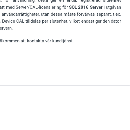
 för användning; detta ger en enda, registrerad slutenhet
 att med Server/CAL-licensiering för
SQL 2016 Server
i utgåvan
e användarrättigheter, utan dessa måste förvärvas separat, t.ex.
 Device CAL tilldelas per slutenhet, vilket endast ger den dator
ervern.
välkommen att kontakta vår kundtjänst.