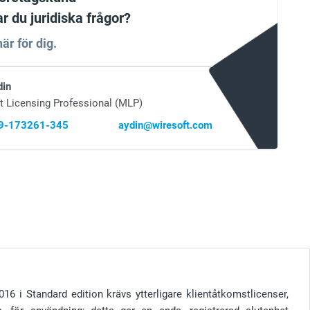
ar du juridiska frågor?
är för dig.
din
t Licensing Professional (MLP)
69-173261-345
aydin@wiresoft.com
16 i Standard edition krävs ytterligare klientåtkomstlicenser,