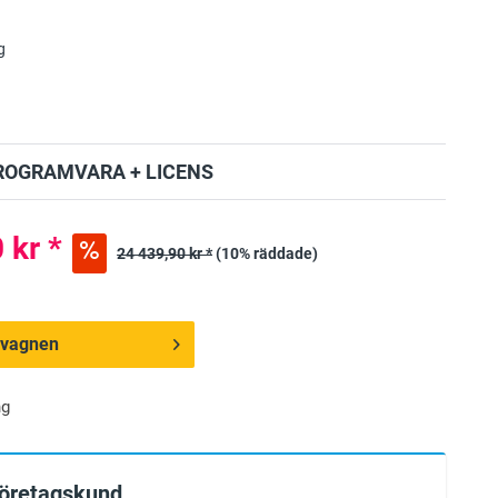
g
ROGRAMVARA + LICENS
 kr *
24 439,90 kr *
(10% räddade)
ndvagnen
ng
företagskund