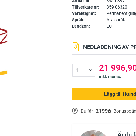
Artikel nr:
SW10397
Tillverkare nr:
359-06320
Varaktighet:
Permanent gilti
Språk:
Alla språk
Landzon:
EU
NEDLADDNING AV P
21 996,90
inkl. moms.
Lägg till i ku
21996
P
Du får
Bonuspoä
Är du 