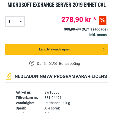
MICROSOFT EXCHANGE SERVER 2019 ENHET CAL
278,90 kr *
308,90 kr *
(9,71% räddade)
inkl. moms.
Lägg till i kundvagnen
278
P
Du får
Bonuspoäng
NEDLADDNING AV PROGRAMVARA + LICENS
Artikel nr:
SW10053
Tillverkare nr:
381-04491
Varaktighet:
Permanent giltig
Språk:
Alla språk