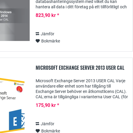
databashanteringssystem med vilket du kan
hantera all data i ditt företag på ett tillförlitligt och
säkert sätt. För att få tillgång till Windows SQL
823,90 kr *
Server...
Jämför
Bokmärke
MICROSOFT EXCHANGE SERVER 2013 USER CAL
Microsoft Exchange Server 2013 USER CAL Varje
användare eller enhet som har tillgång till
Exchange Server behöver en åtkomstlicens (CAL).
CAL:erna är tillgängliga i varianterna User CAL (för
åtkomst av en licensierad användare) och...
175,90 kr *
Jämför
Bokmärke