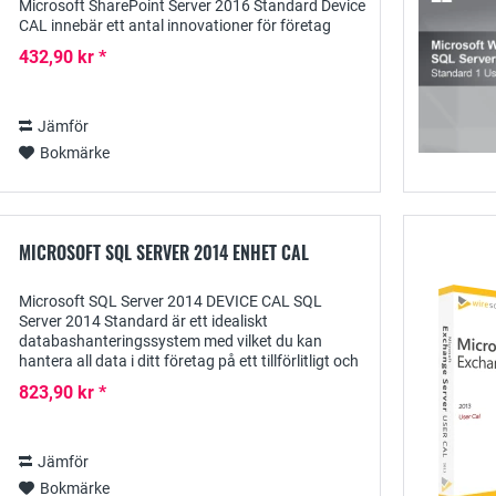
Microsoft SharePoint Server 2016 Standard Device
CAL innebär ett antal innovationer för företag
utöver en välbekant miljö med intuitiv
432,90 kr *
användning....
Jämför
Bokmärke
MICROSOFT SQL SERVER 2014 ENHET CAL
Microsoft SQL Server 2014 DEVICE CAL SQL
Server 2014 Standard är ett idealiskt
databashanteringssystem med vilket du kan
hantera all data i ditt företag på ett tillförlitligt och
säkert sätt. För att få tillgång till Windows SQL
823,90 kr *
Server...
Jämför
Bokmärke