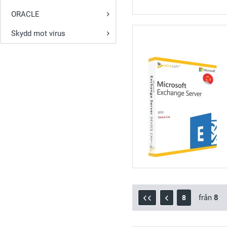
ORACLE
Skydd mot virus
från
8
8