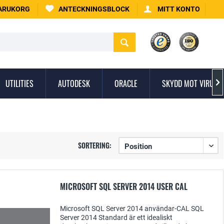
ARUKORG
ANTECKNINGSBLOCK
MITT KONTO
UTILITIES
AUTODESK
ORACLE
SKYDD MOT VIRUS

SORTERING:
MICROSOFT SQL SERVER 2014 USER CAL
Microsoft SQL Server 2014 användar-CAL SQL
Server 2014 Standard är ett idealiskt