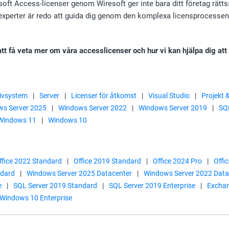
osoft Access-licenser genom Wiresoft ger inte bara ditt företag rätt
experter är redo att guida dig genom den komplexa licensprocessen oc
tt få veta mer om våra accesslicenser och hur vi kan hjälpa dig att
ivsystem
|
Server
|
Licenser för åtkomst
|
Visual Studio
|
Projekt &
s Server 2025
|
Windows Server 2022
|
Windows Server 2019
|
SQ
Windows 11
|
Windows 10
ffice 2022 Standard
|
Office 2019 Standard
|
Office 2024 Pro
|
Offi
ndard
|
Windows Server 2025 Datacenter
|
Windows Server 2022 Data
e
|
SQL Server 2019 Standard
|
SQL Server 2019 Enterprise
|
Exchan
Windows 10 Enterprise