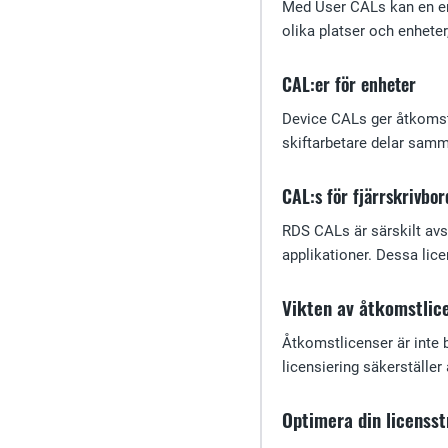
Med User CALs kan en enda
olika platser och enheter
CAL:er för enheter
Device CALs ger åtkomst 
skiftarbetare delar samma
CAL:s för fjärrskrivbo
RDS CALs är särskilt avs
applikationer. Dessa lice
Vikten av åtkomstlic
Åtkomstlicenser är inte b
licensiering säkerställer
Optimera din licensst