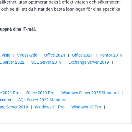
ssäkerhet, utan optimerar också effektiviteten och säkerheten i
h se till att du hittar den bästa lösningen för dina specifika
 uppnå dina IT-mål.
 Visio
|
Virusskydd
|
Office 2024
|
Office 2021
|
Kontor 2019
L Server 2022
|
SQL Server 2019
|
Exchange Server 2019
|
ce 2021 Pro
|
Office 2019 Pro
|
Windows Server 2025 Standard
|
center
|
SQL Server 2022 Standard
|
ge Server 2019
|
Windows 11 Pro
|
Windows 10 Pro
|