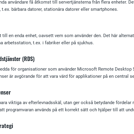
 användare få åtkomst till servertjänsterna från flera enheter. Dett
, t.ex. bärbara datorer, stationära datorer eller smartphones.
till en enda enhet, oavsett vem som använder den. Det här alternativ
 arbetsstation, t.ex. i fabriker eller på sjukhus.
rdstjänster (RDS)
edda för organisationer som använder Microsoft Remote Desktop Servic
nser är avgörande för att vara värd för applikationer på en central s
enser
ara viktiga av efterlevnadsskäl, utan ger också betydande fördelar n
 att programvaran används på ett korrekt sätt och hjälper till att und
rategi