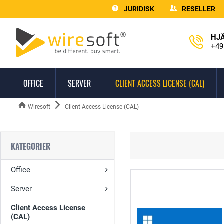
JURIDISK
RESELLER
HJ
+49
OFFICE
SERVER
CLIENT ACCESS LICENSE (CAL)
Wiresoft
Client Access License (CAL)
KATEGORIER
Office
Server
Client Access License
(CAL)