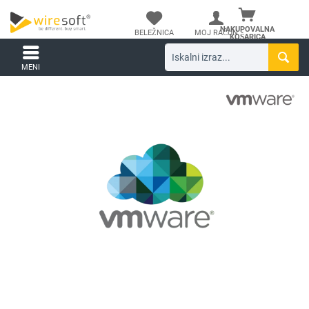
NAKUPOVALNA
BELEŽNICA
MOJ RAČUN
KOŠARICA
MENI