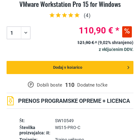
VMware Workstation Pro 15 for Windows
(
4
)
110,90 € *
121,90 € *
(9,02% shranjeno)
z vključenim DDV.
Dodaj v košarico
110
P
Dobili boste
Dodatne točke
PRENOS PROGRAMSKE OPREME + LICENCA
Št:
SW10549
Številka
WS15-PRO-C
proizvajalca: št:
Trajanje:
Trajno veljavno