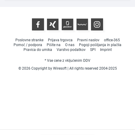
Poslovne stranke
Prijava trgovca
Pravni naslov
office-365
Pomoč / podpora
Pišite na
O nas
Pogoji pošiljanja in plačila
Pravica do umika
Varstvo podatkov
SPI
Imprint
* Vse cene z vključenim DDV
© 2026 Copyright by Wiresoft | All rights reserved 2004-2025