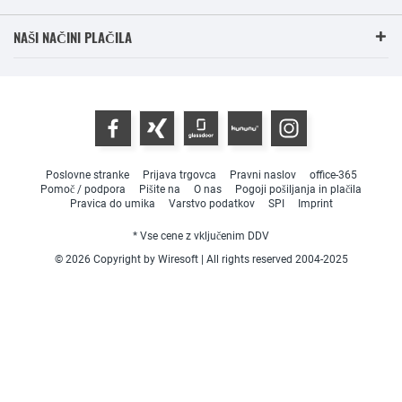
NAŠI NAČINI PLAČILA
Poslovne stranke
Prijava trgovca
Pravni naslov
office-365
Pomoč / podpora
Pišite na
O nas
Pogoji pošiljanja in plačila
Pravica do umika
Varstvo podatkov
SPI
Imprint
* Vse cene z vključenim DDV
© 2026 Copyright by Wiresoft | All rights reserved 2004-2025