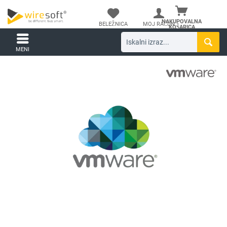
NAKUPOVALNA
BELEŽNICA
MOJ RAČUN
KOŠARICA
MENI