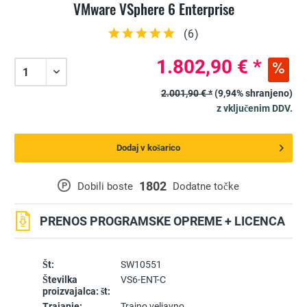
VMware VSphere 6 Enterprise
(
6
)
1.802,90 € *
2.001,90 € *
(9,94% shranjeno)
z vključenim DDV.
Dodaj v košarico
1802
P
Dobili boste
Dodatne točke
PRENOS PROGRAMSKE OPREME + LICENCA
Št:
SW10551
Številka
VS6-ENT-C
proizvajalca: št:
Trajanje:
Trajno veljavno