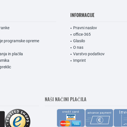
INFORMACIJE
ranke
Pravni naslov
office-365
nje programske opreme
Glasilo
O nas
anja in plačila
Varstvo podatkov
umika
Imprint
preklic
NAŠI NAČINI PLAČILA