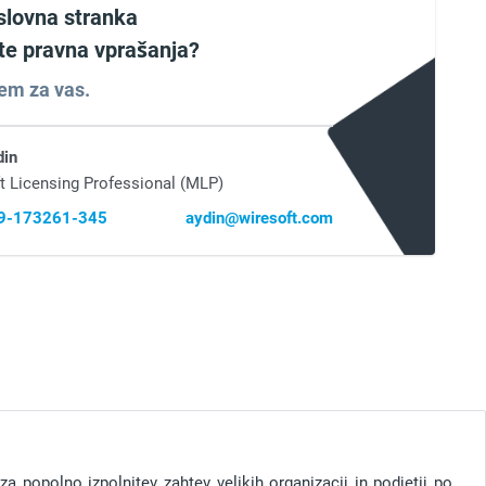
slovna stranka
ate pravna vprašanja?
em za vas.
din
t Licensing Professional (MLP)
69-173261-345
aydin@wiresoft.com
 popolno izpolnitev zahtev velikih organizacij in podjetij po