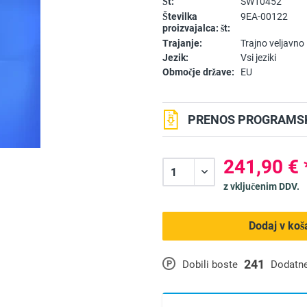
Št:
SW10452
Številka
9EA-00122
proizvajalca: št:
Trajanje:
Trajno veljavno
Jezik:
Vsi jeziki
Območje države:
EU
PRENOS PROGRAMSK
241,90 € 
z vključenim DDV.
Dodaj v koš
241
P
Dobili boste
Dodatne