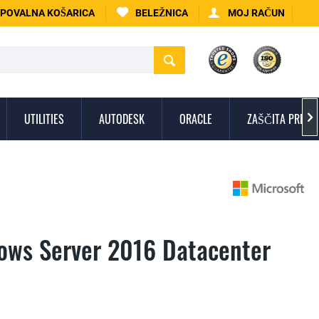
POVALNA KOŠARICA
BELEŽNICA
MOJ RAČUN
UTILITIES
AUTODESK
ORACLE
ZAŠČITA PRED V

ows Server 2016 Datacenter