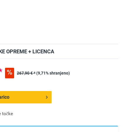
E OPREME + LICENCA
*
267,90 € *
(9,71% shranjeno)
arico
 točke