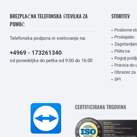
BREZPLAČNA TELEFONSKA ŠTEVILKA ZA
STORITEV
POMOČ
Poslovne st
Prodajalec
Telefonska podpora in svetovanje na:
Zagotavlja
Pišite na
+4969 - 173261340
Pogoji pošilj
od ponedeljka do petka od 9:00 do 16:00
Pravica do 
Obrazec za 
SPI
CERTIFICIRANA TRGOVINA