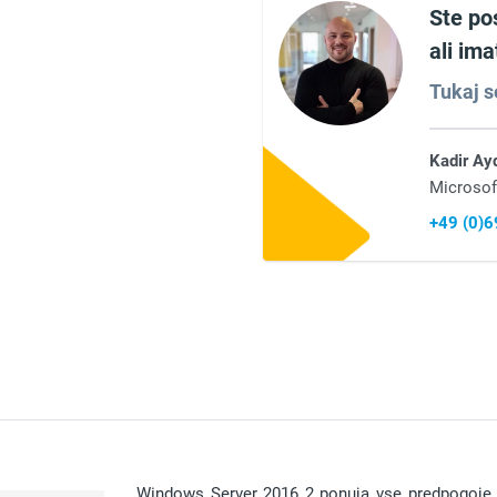
Ste po
ali im
Tukaj s
Kadir Ay
Microsof
+49 (0)
Windows Server 2016 2 ponuja vse predpogoje za