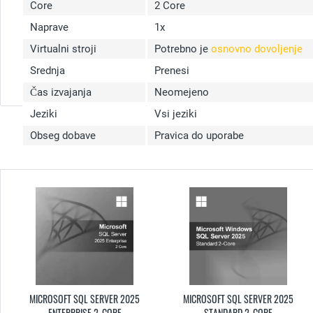
Core
2 Core
Naprave
1x
Virtualni stroji
Potrebno je
osnovno dovoljenje
Srednja
Prenesi
Čas izvajanja
Neomejeno
Jeziki
Vsi jeziki
Obseg dobave
Pravica do uporabe
MICROSOFT SQL SERVER 2025
MICROSOFT SQL SERVER 2025
ENTERPRISE 2-CORE
STANDARD 2-CORE