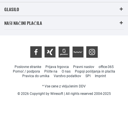
GLASILO
NAŠI NAČINI PLAČILA
Poslovne stranke
Prijava trgovca
Pravni naslov
office-365
Pomoč / podpora
Pišite na
O nas
Pogoji pošiljanja in plačila
Pravica do umika
Varstvo podatkov
SPI
Imprint
* Vse cene z vključenim DDV
© 2026 Copyright by Wiresoft | All rights reserved 2004-2025