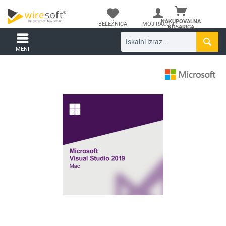
NAKUPOVALNA
BELEŽNICA
MOJ RAČUN
KOŠARICA
MENI