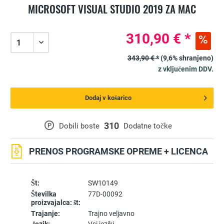
MICROSOFT VISUAL STUDIO 2019 ZA MAC
310,90 € *
343,90 € *
(9,6% shranjeno)
z vključenim DDV.
Dodaj v košarico
310
P
Dobili boste
Dodatne točke
PRENOS PROGRAMSKE OPREME + LICENCA
Št:
SW10149
Številka
77D-00092
proizvajalca: št:
Trajanje:
Trajno veljavno