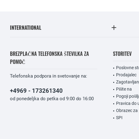
INTERNATIONAL
BREZPLAČNA TELEFONSKA ŠTEVILKA ZA
STORITEV
POMOČ
Poslovne st
Prodajalec
Telefonska podpora in svetovanje na:
Zagotavlja
Pišite na
+4969 - 173261340
Pogoji pošilj
od ponedeljka do petka od 9:00 do 16:00
Pravica do 
Obrazec za 
SPI