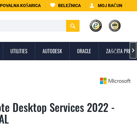
POVALNA KOŠARICA
BELEŽNICA
MOJ RAČUN
UTILITIES
AUTODESK
ORACLE
ZAŠČITA PRED V

te Desktop Services 2022 -
AL