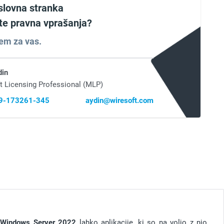
slovna stranka
ate pravna vprašanja?
em za vas.
din
t Licensing Professional (MLP)
69-173261-345
aydin@wiresoft.com
a
Windows Server 2022
lahko aplikacije, ki so na voljo z njo,