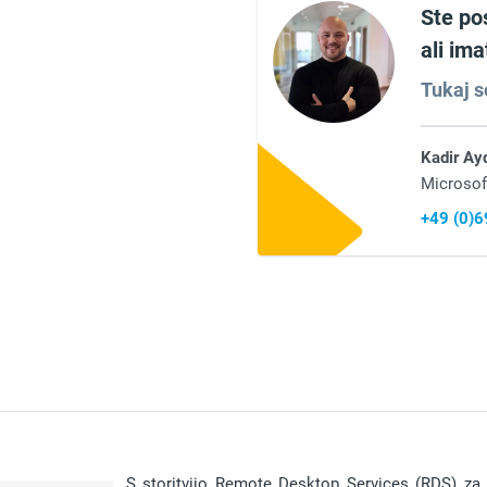
Ste po
ali im
Tukaj s
Kadir Ay
Microsof
+49 (0)
S storitvijo Remote Desktop Services (RDS) z