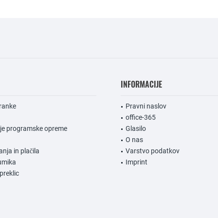
INFORMACIJE
ranke
Pravni naslov
office-365
nje programske opreme
Glasilo
O nas
anja in plačila
Varstvo podatkov
umika
Imprint
preklic