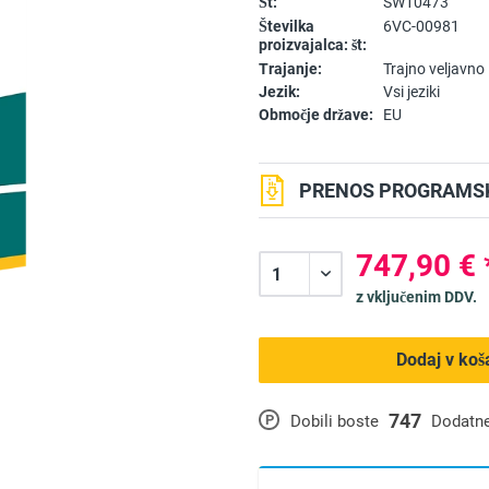
Št:
SW10473
Številka
6VC-00981
proizvajalca: št:
Trajanje:
Trajno veljavno
Jezik:
Vsi jeziki
Območje države:
EU
PRENOS PROGRAMSK
747,90 € 
z vključenim DDV.
Dodaj v koš
747
P
Dobili boste
Dodatne