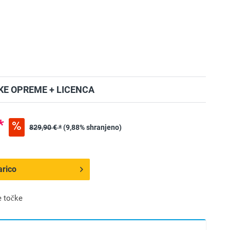
E OPREME + LICENCA
*
829,90 € *
(9,88% shranjeno)
arico
 točke