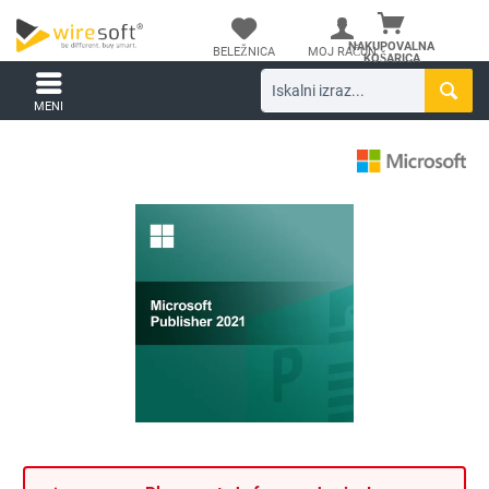
NAKUPOVALNA
BELEŽNICA
MOJ RAČUN
KOŠARICA
MENI