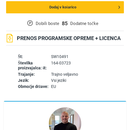
Dodaj v košarico
85
P
Dobili boste
Dodatne točke
PRENOS PROGRAMSKE OPREME + LICENCA
Št:
SW10491
Številka
164-03723
proizvajalca: št:
Trajanje:
Trajno veljavno
Jezik:
Vsi jeziki
Območje države:
EU