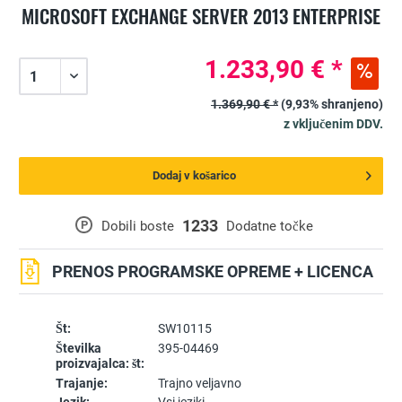
MICROSOFT EXCHANGE SERVER 2013 ENTERPRISE
1.233,90 € *
1.369,90 € *
(9,93% shranjeno)
z vključenim DDV.
Dodaj v košarico
1233
P
Dobili boste
Dodatne točke
PRENOS PROGRAMSKE OPREME + LICENCA
Št:
SW10115
Številka
395-04469
proizvajalca: št:
Trajanje:
Trajno veljavno