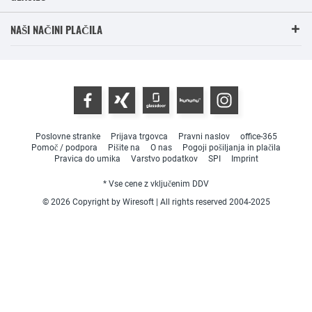
NAŠI NAČINI PLAČILA
Poslovne stranke
Prijava trgovca
Pravni naslov
office-365
Pomoč / podpora
Pišite na
O nas
Pogoji pošiljanja in plačila
Pravica do umika
Varstvo podatkov
SPI
Imprint
* Vse cene z vključenim DDV
© 2026 Copyright by Wiresoft | All rights reserved 2004-2025