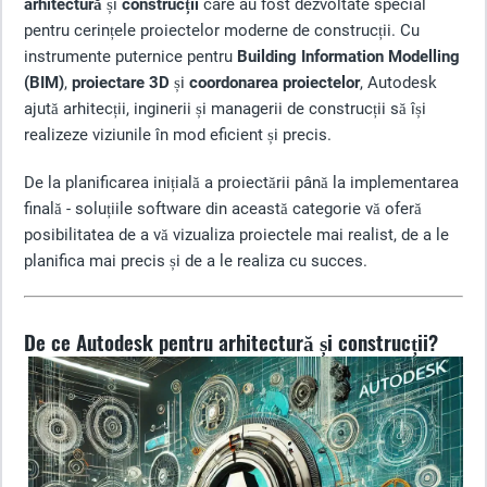
arhitectură
și
construcții
care au fost dezvoltate special
pentru cerințele proiectelor moderne de construcții. Cu
instrumente puternice pentru
Building Information Modelling
(BIM)
,
proiectare 3D
și
coordonarea proiectelor
, Autodesk
ajută arhitecții, inginerii și managerii de construcții să își
realizeze viziunile în mod eficient și precis.
De la planificarea inițială a proiectării până la implementarea
finală - soluțiile software din această categorie vă oferă
posibilitatea de a vă vizualiza proiectele mai realist, de a le
planifica mai precis și de a le realiza cu succes.
De ce Autodesk pentru arhitectură și construcții?