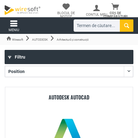
BLOCUL DE
COȘ DE
CONTUL MEU
NOTIȚE
CUMPĂRĂTURI
MENIU
Wiresoft
AUTODESK
Arhitectură și construcții
Filtru
AUTODESK AUTOCAD