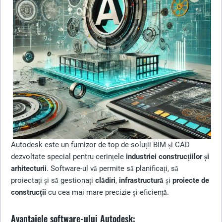
Autodesk este un furnizor de top de soluții BIM și CAD
dezvoltate special pentru cerințele
industriei construcțiilor și
arhitecturii
. Software-ul vă permite să planificați, să
proiectați și să gestionați
clădiri
,
infrastructură
și
proiecte de
construcții
cu cea mai mare precizie și eficiență.
Avantajele software-ului Autodesk: