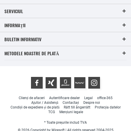
SERVICIUL
INFORMAȚII
BULETIN INFORMATIV
METODELE NOASTRE DE PLATĂ
Clienți de afaceri
Autentificare dealer
Legal
office-365
Ajutor / Asistență
Contactați
Despre noi
Condiții de expediere și de plată
Rätt till ångerrätt
Protecția datelor
TCG
Mențiuni legale
* Toate prețurile includ TVA
© 2026 Copyright by Wiresoft | All rights reserved 2004-2025