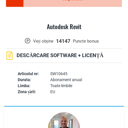
Autodesk Revit
14147
P
Veți obține
Puncte bonus
DESCĂRCARE SOFTWARE + LICENȚĂ
Articolul nr:
SW10645
Durata:
Abonament anual
Limba:
Toate limbile
Zona țării:
EU