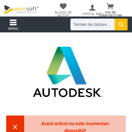
BLOCUL DE
COȘ DE
CONTUL MEU
NOTIȚE
CUMPĂRĂTURI
MENIU
Acest articol nu este momentan
disponibil!