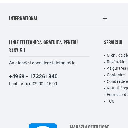
INTERNATIONAL
LINIE TELEFONICĂ GRATUITĂ PENTRU
SERVICIUL
SERVICII
Clienți de af
Revânzător
Asistență și consiliere telefonică la:
Asigurarea 
Contactați
+4969 - 173261340
Condiții de 
Luni - Vineri 09:00 - 16:00
Rätt till ång
Formular de
TCG
MAGAZIN CERTIFICAT