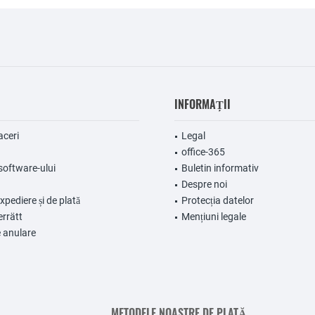
INFORMAȚII
aceri
Legal
office-365
software-ului
Buletin informativ
Despre noi
expediere și de plată
Protecția datelor
errätt
Mențiuni legale
 anulare
METODELE NOASTRE DE PLATĂ