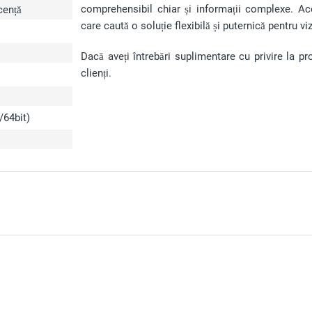
comprehensibil chiar și informații complexe. Ace
cență
care caută o soluție flexibilă și puternică pentru v
Dacă aveți întrebări suplimentare cu privire la p
clienți.
/64bit)