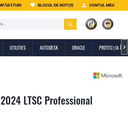
UMPĂRĂTURI
BLOCUL DE NOTIȚE
CONTUL MEU
UTILITIES
AUTODESK
ORACLE
PROTECȚIA ÎMPO

o 2024 LTSC Professional