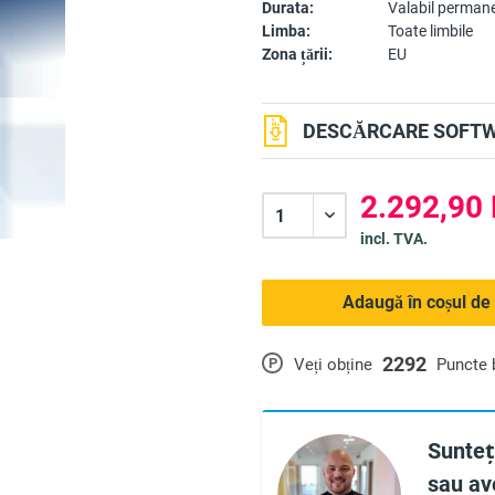
Durata:
Valabil perman
Limba:
Toate limbile
Zona țării:
EU
DESCĂRCARE SOFTW
2.292,90
incl. TVA.
Adaugă în coșul de
2292
P
Veți obține
Puncte
Sunteți
sau ave