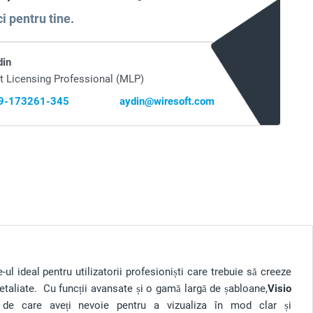
i pentru tine.
din
t Licensing Professional (MLP)
69-173261-345
aydin@wiresoft.com
ul ideal pentru utilizatorii profesioniști care trebuie să creeze
detaliate. Cu funcții avansate și o gamă largă de șabloane,
Visio
de care aveți nevoie pentru a vizualiza în mod clar și