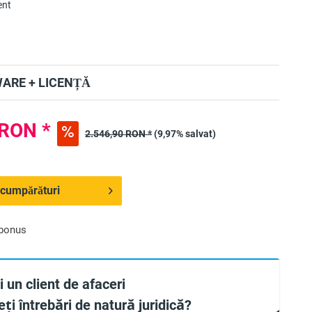
ent
ARE + LICENȚĂ
 RON *
2.546,90 RON *
(9,97% salvat)
 cumpărături
 bonus
 un client de afaceri
ți întrebări de natură juridică?