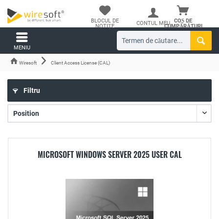
BLOCUL DE
COȘ DE
CONTUL MEU
NOTIȚE
CUMPĂRĂTURI
MENIU
Wiresoft
Client Access License (CAL)
Filtru
MICROSOFT WINDOWS SERVER 2025 USER CAL