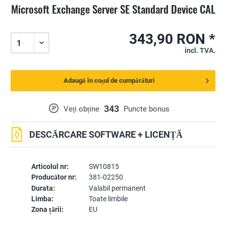
Microsoft Exchange Server SE Standard Device CAL
343,90 RON *
incl. TVA.
Adaugă în coșul de cumpărături
343
P
Veți obține
Puncte bonus
DESCĂRCARE SOFTWARE + LICENȚĂ
Articolul nr:
SW10815
Producător nr:
381-02250
Durata:
Valabil permanent
Limba:
Toate limbile
Zona țării:
EU