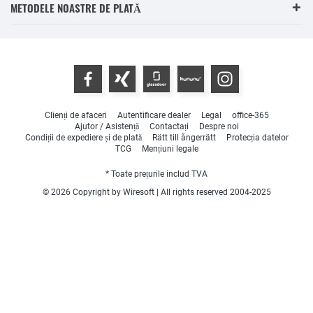
METODELE NOASTRE DE PLATĂ
Clienți de afaceri
Autentificare dealer
Legal
office-365
Ajutor / Asistență
Contactați
Despre noi
Condiții de expediere și de plată
Rätt till ångerrätt
Protecția datelor
TCG
Mențiuni legale
* Toate prețurile includ TVA
© 2026 Copyright by Wiresoft | All rights reserved 2004-2025