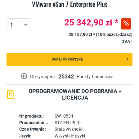
VMware vSan 7 Enterprise Plus
25 342,90 zł *
28 157,90 zł *
(10% oszczędzasz)
zVAT
Dodaj do koszyka
25342
P
Otrzymujesz
Punkty bonusowe
OPROGRAMOWANIE DO POBRANIA +
LICENCJA
Nr produktu:
SW10534
Producent nr..:
ST7-ENTPL-C
Czas trwania:
Stała ważność
Język:
Wszystkie języki