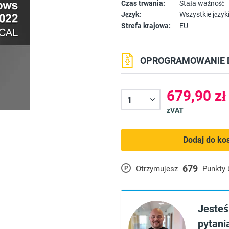
Czas trwania:
Stała ważność
Język:
Wszystkie język
Strefa krajowa:
EU
OPROGRAMOWANIE D
679,90 zł
zVAT
Dodaj do ko
679
P
Otrzymujesz
Punkty
Jesteś
pytani