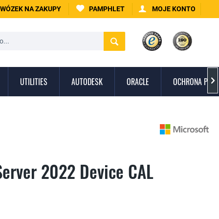
WÓZEK NA ZAKUPY
PAMPHLET
MOJE KONTO
UTILITIES
AUTODESK
ORACLE
OCHRONA PRZE

Server 2022 Device CAL