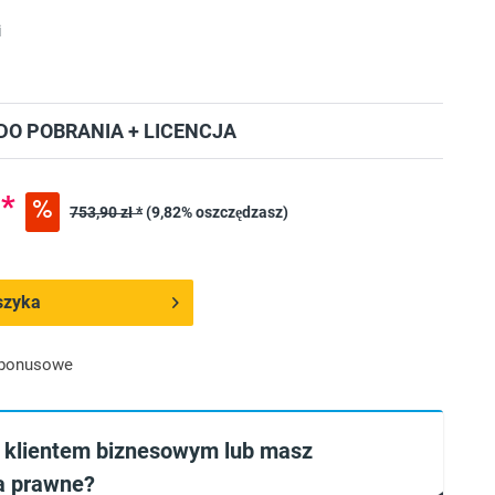
i
O POBRANIA + LICENCJA
 *
753,90 zł *
(9,82% oszczędzasz)
szyka
 bonusowe
 klientem biznesowym lub masz
a prawne?