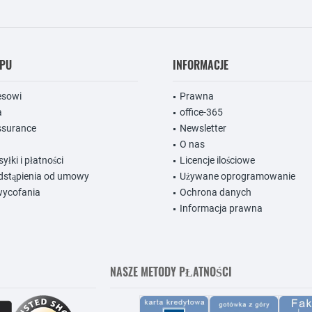
EPU
INFORMACJE
nesowi
Prawna
a
office-365
ssurance
Newsletter
O nas
łki i płatności
Licencje ilościowe
dstąpienia od umowy
Używane oprogramowanie
wycofania
Ochrona danych
Informacja prawna
NASZE METODY PŁATNOŚCI